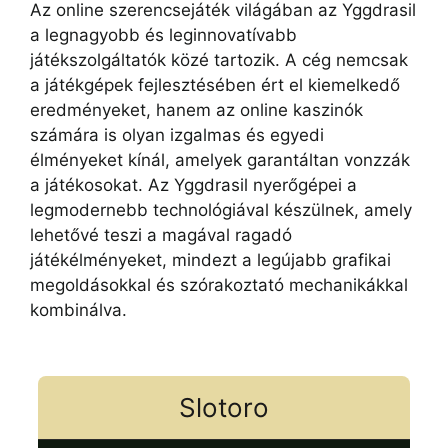
Az online szerencsejáték világában az Yggdrasil
a legnagyobb és leginnovatívabb
játékszolgáltatók közé tartozik. A cég nemcsak
a játékgépek fejlesztésében ért el kiemelkedő
eredményeket, hanem az online kaszinók
számára is olyan izgalmas és egyedi
élményeket kínál, amelyek garantáltan vonzzák
a játékosokat. Az Yggdrasil nyerőgépei a
legmodernebb technológiával készülnek, amely
lehetővé teszi a magával ragadó
játékélményeket, mindezt a legújabb grafikai
megoldásokkal és szórakoztató mechanikákkal
kombinálva.
Slotoro