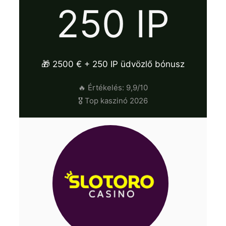
250 IP
🎁 2500 € + 250 IP üdvözlő bónusz
🔥 Értékelés: 9,9/10
🎖️ Top kaszinó 2026