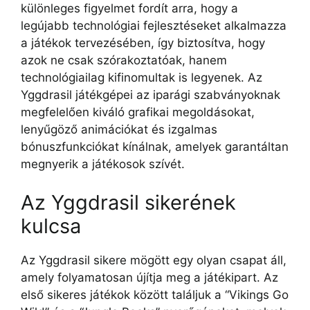
különleges figyelmet fordít arra, hogy a
legújabb technológiai fejlesztéseket alkalmazza
a játékok tervezésében, így biztosítva, hogy
azok ne csak szórakoztatóak, hanem
technológiailag kifinomultak is legyenek. Az
Yggdrasil játékgépei az iparági szabványoknak
megfelelően kiváló grafikai megoldásokat,
lenyűgöző animációkat és izgalmas
bónuszfunkciókat kínálnak, amelyek garantáltan
megnyerik a játékosok szívét.
Az Yggdrasil sikerének
kulcsa
Az Yggdrasil sikere mögött egy olyan csapat áll,
amely folyamatosan újítja meg a játékipart. Az
első sikeres játékok között találjuk a “Vikings Go