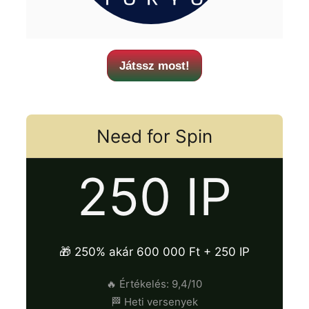
Játssz most!
Need for Spin
250 IP
🎁 250% akár 600 000 Ft + 250 IP
🔥 Értékelés: 9,4/10
🏁 Heti versenyek