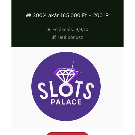
🎁 300% akár 165 000 Ft + 200 IP
🔥 Értékelés: 9,9/10
🎁 Heti bónusz