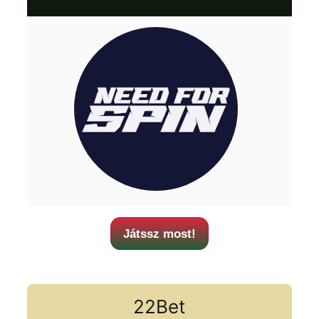
Játssz most!
22Bet