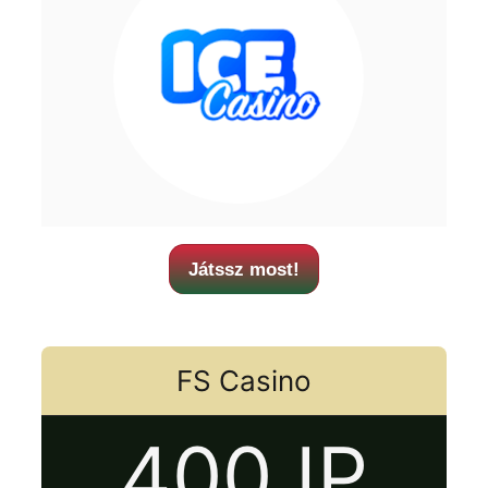
Játssz most!
FS Casino
400 IP