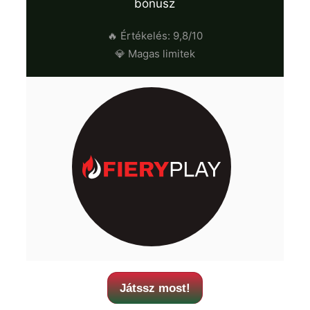
bónusz
🔥 Értékelés: 9,8/10
💎 Magas limitek
Játssz most!