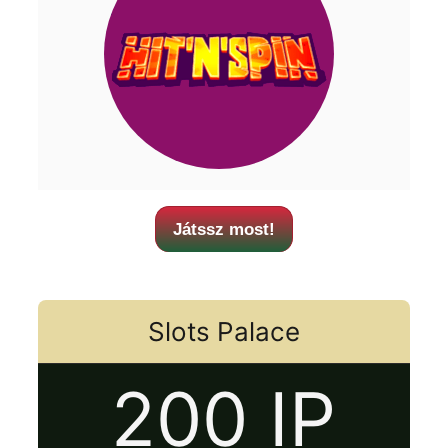
Játssz most!
Slots Palace
200 IP