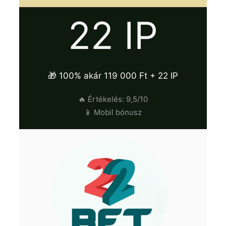
22 IP
🎁 100% akár 119 000 Ft + 22 IP
🔥 Értékelés: 9,5/10
📱 Mobil bónusz