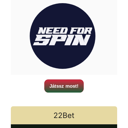
Játssz most!
22Bet