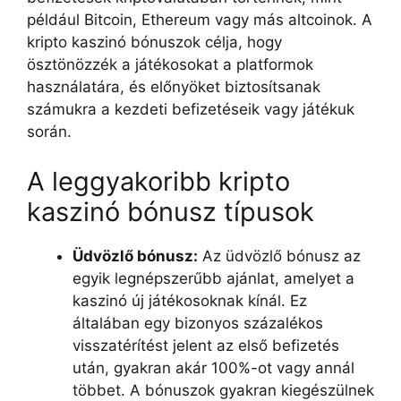
például Bitcoin, Ethereum vagy más altcoinok. A
kripto kaszinó bónuszok célja, hogy
ösztönözzék a játékosokat a platformok
használatára, és előnyöket biztosítsanak
számukra a kezdeti befizetéseik vagy játékuk
során.
A leggyakoribb kripto
kaszinó bónusz típusok
Üdvözlő bónusz:
Az üdvözlő bónusz az
egyik legnépszerűbb ajánlat, amelyet a
kaszinó új játékosoknak kínál. Ez
általában egy bizonyos százalékos
visszatérítést jelent az első befizetés
után, gyakran akár 100%-ot vagy annál
többet. A bónuszok gyakran kiegészülnek