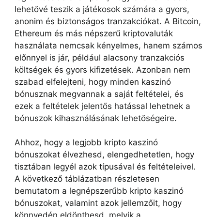
lehetővé teszik a játékosok számára a gyors,
anonim és biztonságos tranzakciókat. A Bitcoin,
Ethereum és más népszerű kriptovaluták
használata nemcsak kényelmes, hanem számos
előnnyel is jár, például alacsony tranzakciós
költségek és gyors kifizetések. Azonban nem
szabad elfelejteni, hogy minden kaszinó
bónusznak megvannak a saját feltételei, és
ezek a feltételek jelentős hatással lehetnek a
bónuszok kihasználásának lehetőségeire.
Ahhoz, hogy a legjobb kripto kaszinó
bónuszokat élvezhesd, elengedhetetlen, hogy
tisztában legyél azok típusával és feltételeivel.
A következő táblázatban részletesen
bemutatom a legnépszerűbb kripto kaszinó
bónuszokat, valamint azok jellemzőit, hogy
könnyedén eldönthesd, melyik a