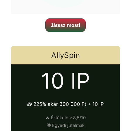
Játssz most!
AllySpin
10 IP
🎁 225% akár 300 000 Ft + 10 IP
🔥 Értékelés: 8,5/10
🎁 Egyedi jutalmak