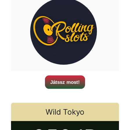
Játssz most!
Wild Tokyo