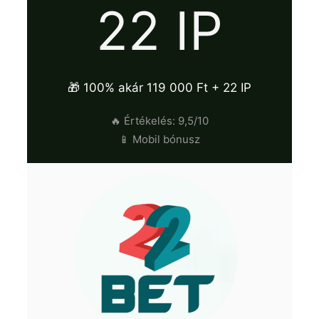
22 IP
🎁 100% akár 119 000 Ft + 22 IP
🔥 Értékelés: 9,5/10
📱 Mobil bónusz