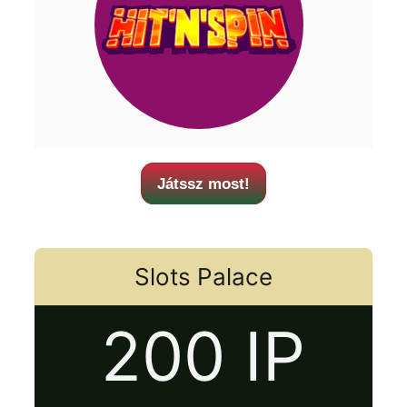
Játssz most!
Slots Palace
200 IP