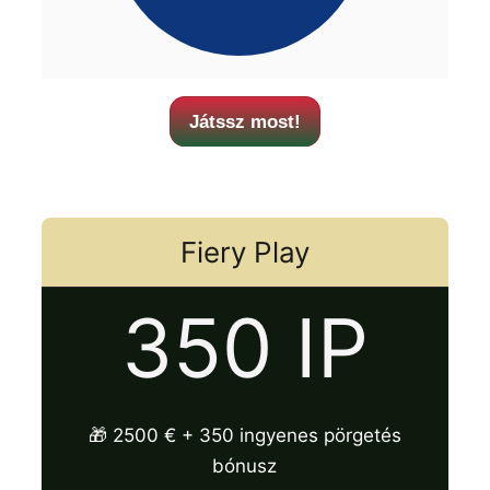
Játssz most!
Fiery Play
350 IP
🎁 2500 € + 350 ingyenes pörgetés
bónusz