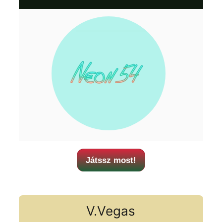
Játssz most!
V.Vegas