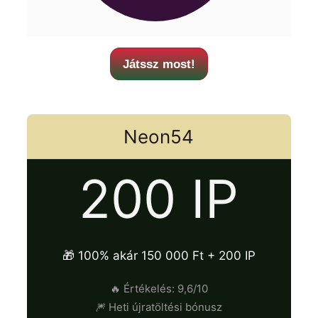
Játssz most!
Neon54
200 IP
🎁 100% akár 150 000 Ft + 200 IP
🔥 Értékelés: 9,6/10
🎆 Heti újratöltési bónusz