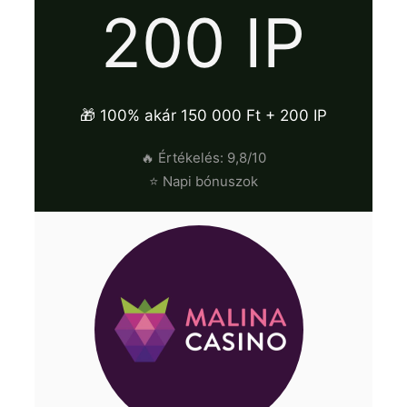
200 IP
🎁 100% akár 150 000 Ft + 200 IP
🔥 Értékelés: 9,8/10
⭐ Napi bónuszok