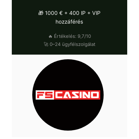
🎁 1000 € + 400 IP + VIP
hozzáférés
🔥 Értékelés: 9,7/10
🚀 0–24 ügyfélszolgálat