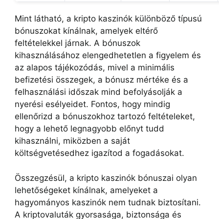
Mint látható, a kripto kaszinók különböző típusú
bónuszokat kínálnak, amelyek eltérő
feltételekkel járnak. A bónuszok
kihasználásához elengedhetetlen a figyelem és
az alapos tájékozódás, mivel a minimális
befizetési összegek, a bónusz mértéke és a
felhasználási időszak mind befolyásolják a
nyerési esélyeidet. Fontos, hogy mindig
ellenőrizd a bónuszokhoz tartozó feltételeket,
hogy a lehető legnagyobb előnyt tudd
kihasználni, miközben a saját
költségvetésedhez igazítod a fogadásokat.
Összegzésül, a kripto kaszinók bónuszai olyan
lehetőségeket kínálnak, amelyeket a
hagyományos kaszinók nem tudnak biztosítani.
A kriptovaluták gyorsasága, biztonsága és