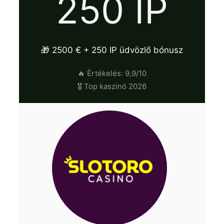
250 IP
🎁 2500 € + 250 IP üdvözlő bónusz
🔥 Értékelés: 9,9/10
🎖️ Top kaszinó 2026