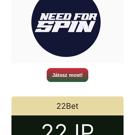
Játssz most!
22Bet
22 IP