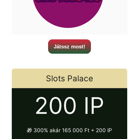
Játssz most!
Slots Palace
200 IP
🎁 300% akár 165 000 Ft + 200 IP