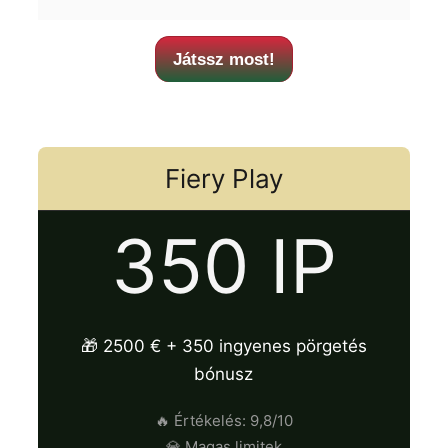
Játssz most!
Fiery Play
350 IP
🎁 2500 € + 350 ingyenes pörgetés
bónusz
🔥 Értékelés: 9,8/10
💎 Magas limitek