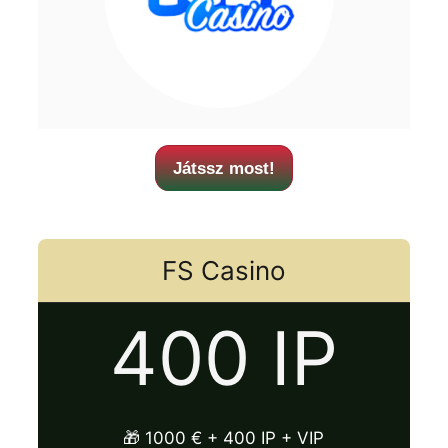
Játssz most!
FS Casino
400 IP
🎁 1000 € + 400 IP + VIP