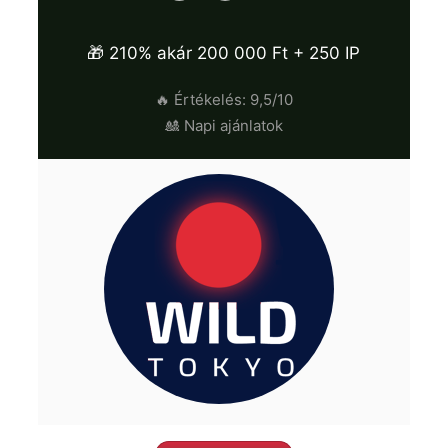
🎁 210% akár 200 000 Ft + 250 IP
🔥 Értékelés: 9,5/10
🎎 Napi ajánlatok