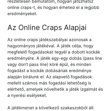
részletesen bemutatom, hogyan játszhatsz
online craps-t, és hogyan érheted el a legjobb
eredményeket.
Az Online Craps Alapjai
Az online craps játékszabályai azonosak a
hagyományos játékéval. A játék célja, hogy
megfelelő fogadásokat tegyél a dobott kockák
eredményére. A játék egy-egy dobás (pass line
vagy don’t pass line) köré épül, és minden
fogadást a kockák dobásának eredménye
alapján bírálunk el. Az alapvető fogadások
mellett számos más fogadási lehetőség is
elérhető, amelyek növelhetik a játék izgalmát és
a nyerési esélyeket.
A játékmenet a következő szakaszokból áll: