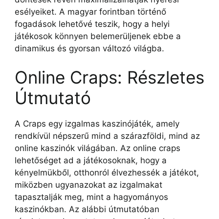
esélyeiket. A magyar forintban történő
fogadások lehetővé teszik, hogy a helyi
játékosok könnyen belemerüljenek ebbe a
dinamikus és gyorsan változó világba.
Online Craps: Részletes
Útmutató
A Craps egy izgalmas kaszinójáték, amely
rendkívül népszerű mind a szárazföldi, mind az
online kaszinók világában. Az online craps
lehetőséget ad a játékosoknak, hogy a
kényelmükből, otthonról élvezhessék a játékot,
miközben ugyanazokat az izgalmakat
tapasztalják meg, mint a hagyományos
kaszinókban. Az alábbi útmutatóban