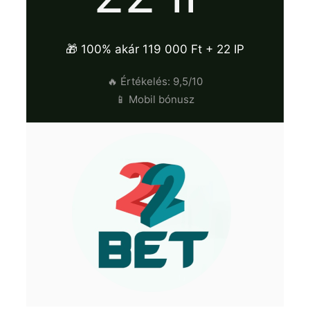
🎁 100% akár 119 000 Ft + 22 IP
🔥 Értékelés: 9,5/10
📱 Mobil bónusz