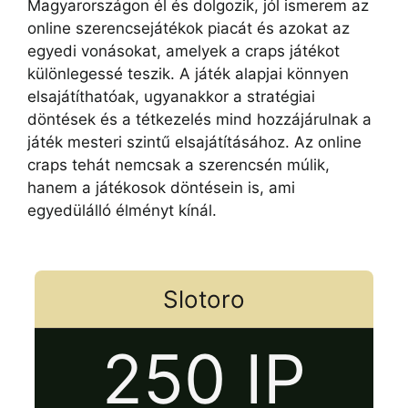
Magyarországon él és dolgozik, jól ismerem az
online szerencsejátékok piacát és azokat az
egyedi vonásokat, amelyek a craps játékot
különlegessé teszik. A játék alapjai könnyen
elsajátíthatóak, ugyanakkor a stratégiai
döntések és a tétkezelés mind hozzájárulnak a
játék mesteri szintű elsajátításához. Az online
craps tehát nemcsak a szerencsén múlik,
hanem a játékosok döntésein is, ami
egyedülálló élményt kínál.
Slotoro
250 IP