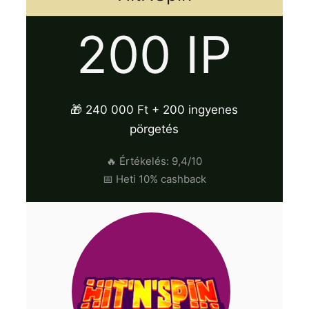
200 IP
🎁 240 000 Ft + 200 ingyenes
pörgetés
🔥 Értékelés: 9,4/10
📅 Heti 10% cashback