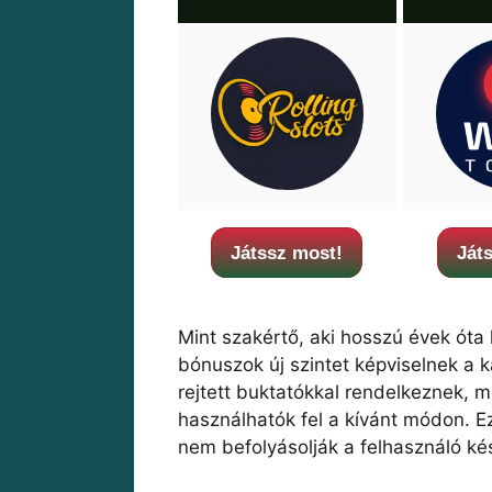
Játssz most!
Ját
Mint szakértő, aki hosszú évek óta
bónuszok új szintet képviselnek a
rejtett buktatókkal rendelkeznek, 
használhatók fel a kívánt módon. 
nem befolyásolják a felhasználó ké