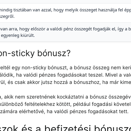
mindig tisztában van azzal, hogy melyik összeget használja fel ép
zegről.
van arra, hogy először a valódi pénz összegét fogadják el, így a
 egyenleg kiürült.
on-sticky bónusz?
yeltél egy non-sticky bónuszt, a bónusz összeg nem ke
álódik, ha valódi pénzes fogadásokat teszel. Mivel a v
rül, és csak akkor jutsz hozzá a bónuszhoz, ha már kime
, akik nem szeretnének kockáztatni a bónusz összegével
különböző feltételekhez kötött, például fogadási követ
számára elérhetővé, ha valódi pénzes fogadásokat tett.
zok és a befizetési bónusz