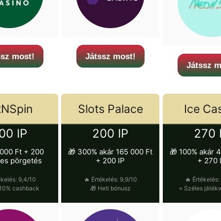
ssz most!
Játssz most!
Játssz m
tNSpin
Slots Palace
Ice Ca
00 IP
200 IP
270 
 000 Ft + 200
🎁 300% akár 165 000 Ft
🎁 100% akár 4
es pörgetés
+ 200 IP
+ 270 
ékelés: 9,4/10
🔥 Értékelés: 9,9/10
🔥 Értékelés:
i 10% cashback
🎁 Heti bónusz
⭐ Széles játék