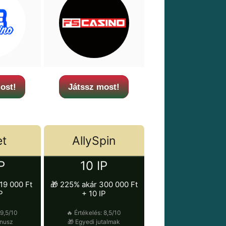
ost!
Játssz most!
et
AllySpin
P
10 IP
19 000 Ft
🎁 225% akár 300 000 Ft
P
+ 10 IP
 9,5/10
🔥 Értékelés: 8,5/10
ónusz
🎁 Egyedi jutalmak