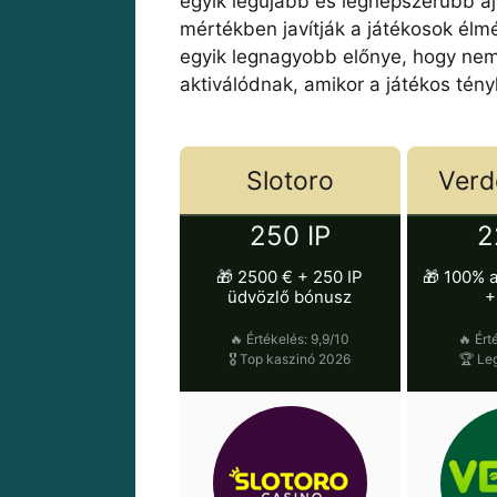
egyik legújabb és legnépszerűbb aj
mértékben javítják a játékosok élmé
egyik legnagyobb előnye, hogy nem
aktiválódnak, amikor a játékos tény
Slotoro
Verd
250 IP
2
🎁 2500 € + 250 IP
🎁 100% 
üdvözlő bónusz
+
🔥 Értékelés: 9,9/10
🔥 Ért
🎖️ Top kaszinó 2026
🏆 Le