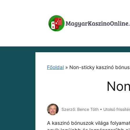
Skip
to
content
Főoldal
»
Non-sticky kaszinó bónu
Non
Szerző: Bence Tóth • Utolsó frissít
A kaszinó bónuszok világa folyamat