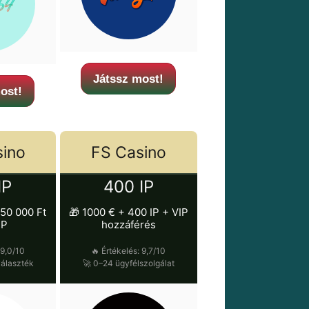
Játssz most!
ost!
sino
FS Casino
IP
400 IP
50 000 Ft
🎁 1000 € + 400 IP + VIP
IP
hozzáférés
 9,0/10
🔥 Értékelés: 9,7/10
választék
🚀 0–24 ügyfélszolgálat