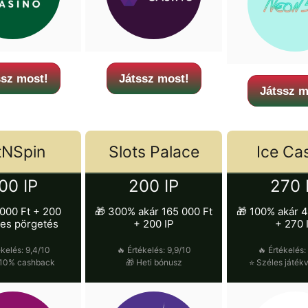
ssz most!
Játssz most!
Játssz m
tNSpin
Slots Palace
Ice Ca
00 IP
200 IP
270 
 000 Ft + 200
🎁 300% akár 165 000 Ft
🎁 100% akár 4
es pörgetés
+ 200 IP
+ 270 
ékelés: 9,4/10
🔥 Értékelés: 9,9/10
🔥 Értékelés:
i 10% cashback
🎁 Heti bónusz
⭐ Széles játék