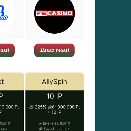
ost!
Játssz most!
et
AllySpin
P
10 IP
19 000 Ft
🎁 225% akár 300 000 Ft
P
+ 10 IP
 9,5/10
🔥 Értékelés: 8,5/10
ónusz
🎁 Egyedi jutalmak