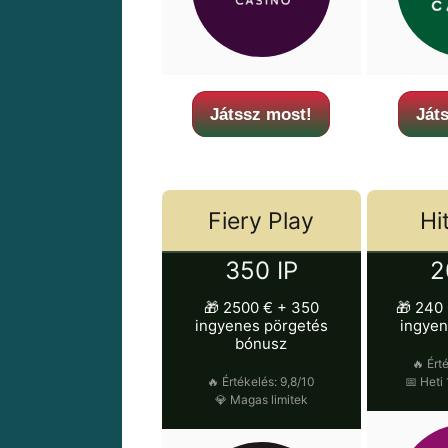
Játssz most!
Ját
Fiery Play
Hi
350 IP
2
🎁 2500 € + 350
🎁 240
ingyenes pörgetés
ingyen
bónusz
🔥 Ért
🔥 Értékelés: 9,8/10
📅 Het
💎 Magas limitek