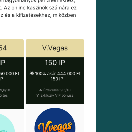
ly a hagyományos pénznemekhez,
it. Az online kaszinók számára ez
ez és a kifizetésekhez, miközben
54
V.Vegas
IP
150 IP
50 000 Ft
🎁 100% akár 444 000 Ft
IP
+ 150 IP
 9,6/10
🔥 Értékelés: 9,5/10
öltési
🏅 Exkluzív VIP bónusz
z