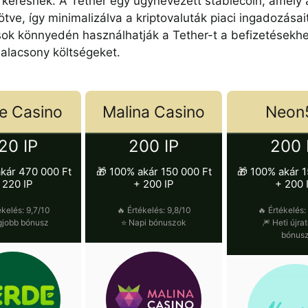
at keresnek. A Tether egy úgynevezett stablecoin, ame
ötve, így minimalizálva a kriptovaluták piaci ingadozása
osok könnyedén használhatják a Tether-t a befizetésekh
 alacsony költségeket.
e Casino
Malina Casino
Neon
20 IP
200 IP
200 
akár 470 000 Ft
🎁 100% akár 150 000 Ft
🎁 100% akár 1
 220 IP
+ 200 IP
+ 200 
ékelés: 9,7/10
🔥 Értékelés: 9,8/10
🔥 Értékelés:
gjobb bónusz
⭐ Napi bónuszok
🎆 Heti újrat
bónus