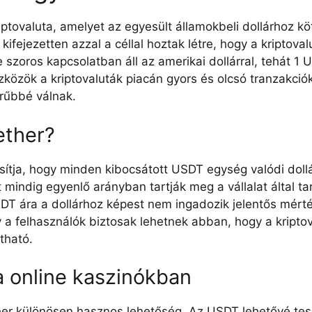
iptovaluta, amelyet az egyesült államokbeli dollárhoz k
ifejezetten azzal a céllal hoztak létre, hogy a kriptovalu
 szoros kapcsolatban áll az amerikai dollárral, tehát 1 
 eszközök a kriptovaluták piacán gyors és olcsó tranzakc
erűbbé válnak.
ether?
sítja, hogy minden kibocsátott USDT egység valódi dollá
 mindig egyenlő arányban tartják meg a vállalat által t
T ára a dollárhoz képest nem ingadozik jelentős mért
gy a felhasználók biztosak lehetnek abban, hogy a kriptov
tható.
a online kaszinókban
her különösen hasznos lehetőség. Az USDT lehetővé tesz