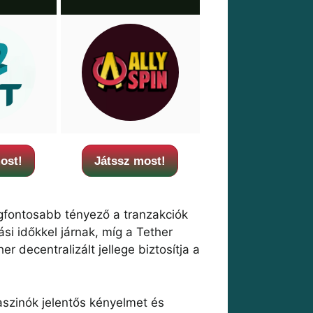
ost!
Játssz most!
egfontosabb tényező a tranzakciók
i időkkel járnak, míg a Tether
r decentralizált jellege biztosítja a
aszinók jelentős kényelmet és