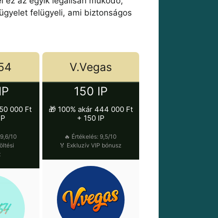
el ez az egyik legálisan működő,
gyelet felügyeli, ami biztonságos
54
V.Vegas
IP
150 IP
50 000 Ft
🎁 100% akár 444 000 Ft
IP
+ 150 IP
 9,6/10
🔥 Értékelés: 9,5/10
öltési
🏅 Exkluzív VIP bónusz
z