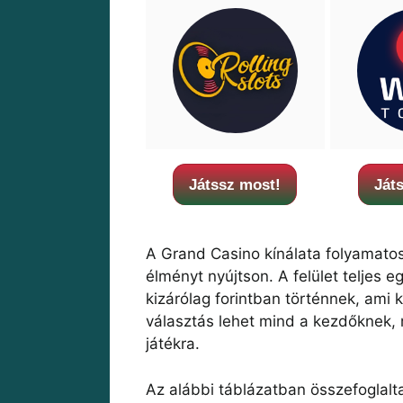
Játssz most!
Ját
A Grand Casino kínálata folyamatos
élményt nyújtson. A felület teljes 
kizárólag forintban történnek, ami 
választás lehet mind a kezdőknek, 
játékra.
Az alábbi táblázatban összefoglalta