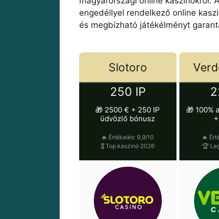
magyarországi online kaszinókról. A
engedéllyel rendelkező online kasz
és megbízható játékélményt garantá
Slotoro
Verd
250 IP
2
🎁 2500 € + 250 IP
🎁 100% 
üdvözlő bónusz
+
🔥 Értékelés: 9,9/10
🔥 Ért
🎖️ Top kaszinó 2026
🏆 Le