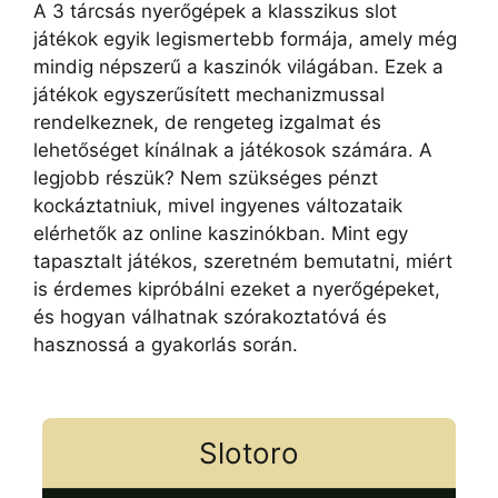
A 3 tárcsás nyerőgépek a klasszikus slot
játékok egyik legismertebb formája, amely még
mindig népszerű a kaszinók világában. Ezek a
játékok egyszerűsített mechanizmussal
rendelkeznek, de rengeteg izgalmat és
lehetőséget kínálnak a játékosok számára. A
legjobb részük? Nem szükséges pénzt
kockáztatniuk, mivel ingyenes változataik
elérhetők az online kaszinókban. Mint egy
tapasztalt játékos, szeretném bemutatni, miért
is érdemes kipróbálni ezeket a nyerőgépeket,
és hogyan válhatnak szórakoztatóvá és
hasznossá a gyakorlás során.
Slotoro