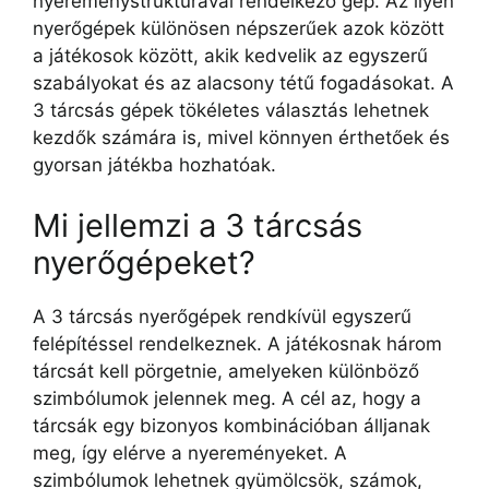
nyereménystruktúrával rendelkező gép. Az ilyen
nyerőgépek különösen népszerűek azok között
a játékosok között, akik kedvelik az egyszerű
szabályokat és az alacsony tétű fogadásokat. A
3 tárcsás gépek tökéletes választás lehetnek
kezdők számára is, mivel könnyen érthetőek és
gyorsan játékba hozhatóak.
Mi jellemzi a 3 tárcsás
nyerőgépeket?
A 3 tárcsás nyerőgépek rendkívül egyszerű
felépítéssel rendelkeznek. A játékosnak három
tárcsát kell pörgetnie, amelyeken különböző
szimbólumok jelennek meg. A cél az, hogy a
tárcsák egy bizonyos kombinációban álljanak
meg, így elérve a nyereményeket. A
szimbólumok lehetnek gyümölcsök, számok,