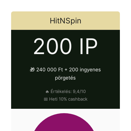
HitNSpin
200 IP
🎁 240 000 Ft + 200 ingyenes
pörgetés
🔥 Értékelés: 9,4/10
📅 Heti 10% cashback