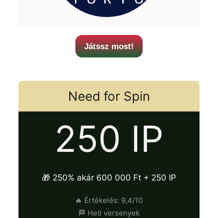
Játssz most!
Need for Spin
250 IP
🎁 250% akár 600 000 Ft + 250 IP
🔥 Értékelés: 9,4/10
🏁 Heti versenyek