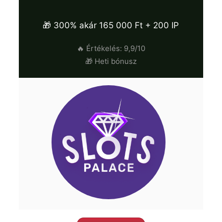
🎁 300% akár 165 000 Ft + 200 IP
🔥 Értékelés: 9,9/10
🎁 Heti bónusz