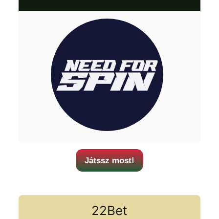
Játssz most!
22Bet