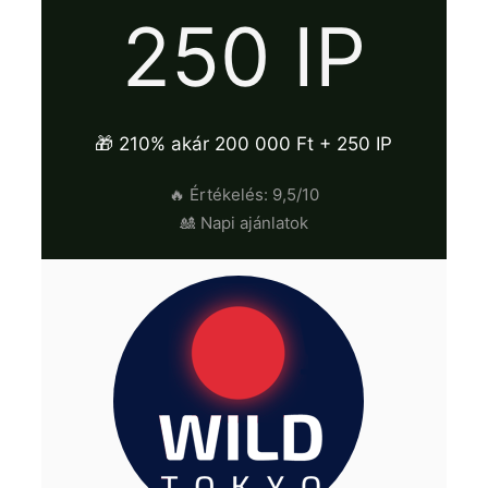
250 IP
🎁 210% akár 200 000 Ft + 250 IP
🔥 Értékelés: 9,5/10
🎎 Napi ajánlatok