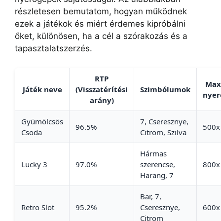
részletesen bemutatom, hogyan működnek
ezek a játékok és miért érdemes kipróbálni
őket, különösen, ha a cél a szórakozás és a
tapasztalatszerzés.
RTP
Max
Játék neve
(Visszatérítési
Szimbólumok
nye
arány)
Gyümölcsös
7, Cseresznye,
96.5%
500x 
Csoda
Citrom, Szilva
Hármas
Lucky 3
97.0%
szerencse,
800x 
Harang, 7
Bar, 7,
Retro Slot
95.2%
Cseresznye,
600x 
Citrom