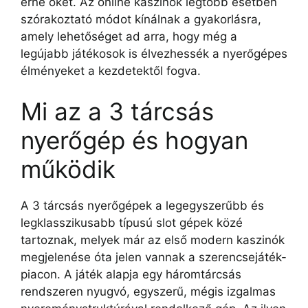
érné őket. Az online kaszinók legtöbb esetben
szórakoztató módot kínálnak a gyakorlásra,
amely lehetőséget ad arra, hogy még a
legújabb játékosok is élvezhessék a nyerőgépes
élményeket a kezdetektől fogva.
Mi az a 3 tárcsás
nyerőgép és hogyan
működik
A 3 tárcsás nyerőgépek a legegyszerűbb és
legklasszikusabb típusú slot gépek közé
tartoznak, melyek már az első modern kaszinók
megjelenése óta jelen vannak a szerencsejáték-
piacon. A játék alapja egy háromtárcsás
rendszeren nyugvó, egyszerű, mégis izgalmas