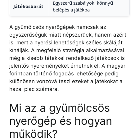
Egyszerű szabályok, könnyű
Játékosbarát
belépés a játékba
A gyümölcsös nyerőgépek nemcsak az
egyszerűségük miatt népszerűek, hanem azért
is, mert a nyerési lehetőségek széles skáláját
kínálják. A megfelelő stratégia alkalmazásával
még a kisebb tétekkel rendelkező játékosok is
jelentős nyereményeket érhetnek el. A magyar
forintban történő fogadás lehetősége pedig
különösen vonzóvá teszi ezeket a játékokat a
hazai piac számára.
Mi az a gyümölcsös
nyerőgép és hogyan
működik?