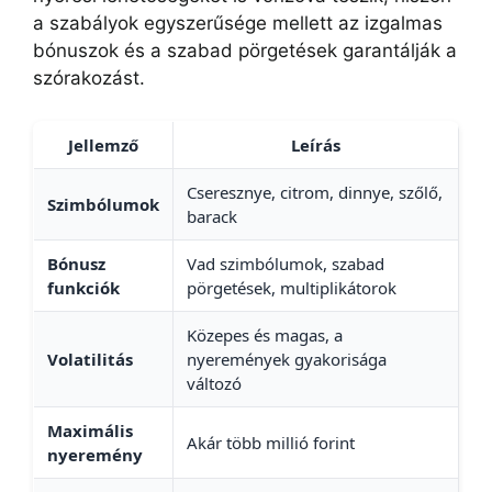
a szabályok egyszerűsége mellett az izgalmas
bónuszok és a szabad pörgetések garantálják a
szórakozást.
Jellemző
Leírás
Cseresznye, citrom, dinnye, szőlő,
Szimbólumok
barack
Bónusz
Vad szimbólumok, szabad
funkciók
pörgetések, multiplikátorok
Közepes és magas, a
Volatilitás
nyeremények gyakorisága
változó
Maximális
Akár több millió forint
nyeremény