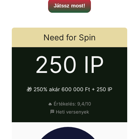
Játssz most!
Need for Spin
250 IP
🎁 250% akár 600 000 Ft + 250 IP
🔥 Értékelés: 9,4/10
🏁 Heti versenyek