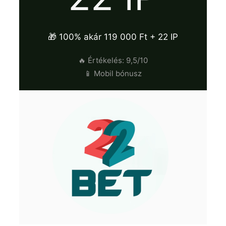
🎁 100% akár 119 000 Ft + 22 IP
🔥 Értékelés: 9,5/10
📱 Mobil bónusz