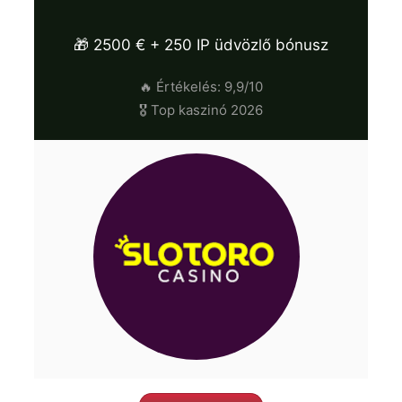
🎁 2500 € + 250 IP üdvözlő bónusz
🔥 Értékelés: 9,9/10
🎖️ Top kaszinó 2026