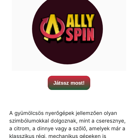
Játssz most!
A gyümölcsös nyerőgépek jellemzően olyan
szimbólumokkal dolgoznak, mint a cseresznye,
a citrom, a dinnye vagy a szőlő, amelyek már a
klasszikus régi, mechanikus gépeken is