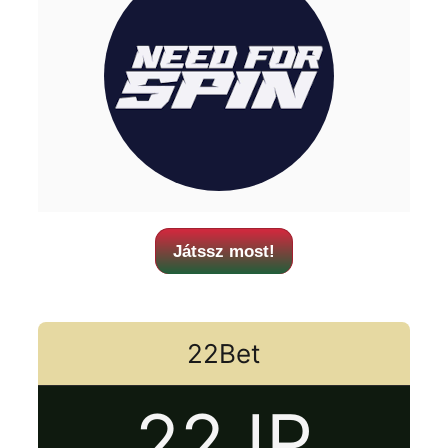
Játssz most!
22Bet
22 IP