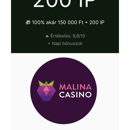
🎁 100% akár 150 000 Ft + 200 IP
🔥 Értékelés: 9,8/10
⭐ Napi bónuszok