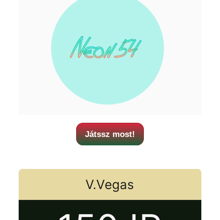
Játssz most!
V.Vegas