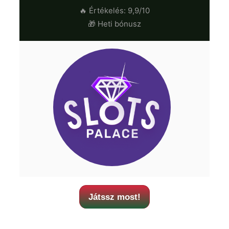
🔥 Értékelés: 9,9/10
🎁 Heti bónusz
Játssz most!