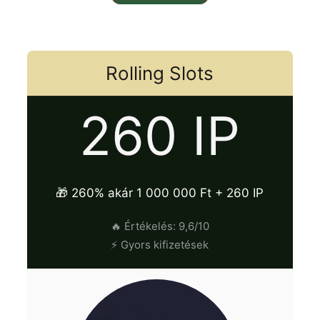
Rolling Slots
260 IP
🎁 260% akár 1 000 000 Ft + 260 IP
🔥 Értékelés: 9,6/10
⚡ Gyors kifizetések