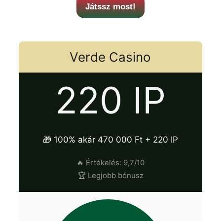
Játssz most!
Verde Casino
220 IP
🎁 100% akár 470 000 Ft + 220 IP
🔥 Értékelés: 9,7/10
🏆 Legjobb bónusz