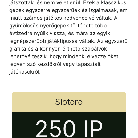
játszottak, és nem véletlenül. Ezek a klasszikus
gépek egyszerre egyszerűek és izgalmasak, ami
miatt számos játékos kedvenceivé váltak. A
gyümölcsös nyerőgépek története több
évtizedre nyúlik vissza, és mára az egyik
legnépszerűbb játéktípussá váltak. Az egyszerű
grafika és a könnyen érthető szabályok
lehetővé teszik, hogy mindenki élvezze őket,
legyen szó kezdőkről vagy tapasztalt
játékosokról.
Slotoro
250 IP