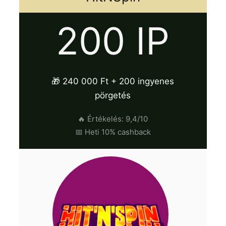
200 IP
🎁 240 000 Ft + 200 ingyenes
pörgetés
🔥 Értékelés: 9,4/10
📅 Heti 10% cashback