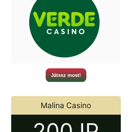
Játssz most!
Malina Casino
200 IP