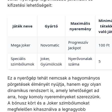
kifizetési lehetőségeit:
Minimá
Maximális
Játék neve
Gyártó
tétekk
nyeremény
való já
Progresszív
Mega Joker
Novomatic
100 Ft
Jackpot
Speciális
Joker,
Nyerővonalak
5
szimbólumok
Gyümölcsök
száma
Ez a nyerőgép tehát nemcsak a hagyományos
pörgetések élményét nyújtja, hanem egy olyan
dinamikus rendszert is, amely lehetőséget ad
arra, hogy komoly nyereményeket szerezzünk.
A bónusz kört és a Joker szimbólumokat
megfelelően kihasználva a legnagyobb