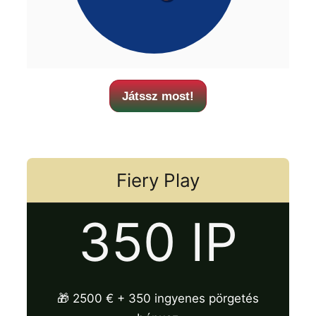
Játssz most!
Fiery Play
350 IP
🎁 2500 € + 350 ingyenes pörgetés