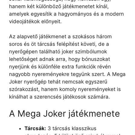
hanem két különböző játékmenetet kínál,
amelyek egyesítik a hagyományos és a modern
videojátékok előnyeit.
Az alapvető játékmenet a szokásos három
soros és öt tárcsás felépítést követi, de a
nyerőgépen található joker szimbólumok
lehetőséget adnak arra, hogy bónuszokat
nyerjünk és különféle extra funkciók révén
nagyobb nyereményekre tegyünk szert. A Mega
Joker nyerőgép tehát nemcsak egyszerű
szórakozást, hanem komoly nyereményeket is
kínálhat a szerencsés játékosok számára.
A Mega Joker játékmenete
Tárcsák:
3 tárcsás klasszikus