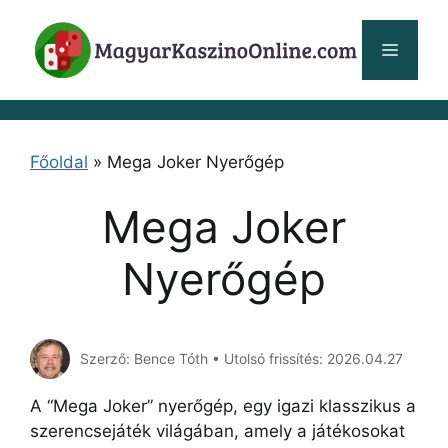
Skip
to
Menu
content
Főoldal
»
Mega Joker Nyerőgép
Mega Joker
Nyerőgép
Szerző: Bence Tóth • Utolsó frissítés: 2026.04.27
A “Mega Joker” nyerőgép, egy igazi klasszikus a
szerencsejáték világában, amely a játékosokat