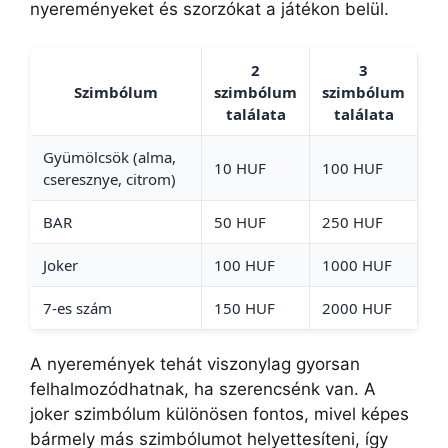
nyereményeket és szorzókat a játékon belül.
2
3
Szimbólum
szimbólum
szimbólum
találata
találata
Gyümölcsök (alma,
10 HUF
100 HUF
cseresznye, citrom)
BAR
50 HUF
250 HUF
Joker
100 HUF
1000 HUF
7-es szám
150 HUF
2000 HUF
A nyeremények tehát viszonylag gyorsan
felhalmozódhatnak, ha szerencsénk van. A
joker szimbólum különösen fontos, mivel képes
bármely más szimbólumot helyettesíteni, így