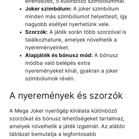
elrendezés, 5 különböző szimbólummal.
Joker szimbólum:
A joker szimbólum
minden más szimbólumot helyettesít, így
nagyobb eséllyel nyerhetünk vele.
Szorzók:
A játék során több szorzóval is
találkozhatunk, amelyek növelhetik a
nyereményeinket.
Alapjáték és bónusz mód:
A bónusz
módba való belépés extra
nyereményeket kínál, gyakran a joker
szimbólumok révén.
A nyeremények és szorzók
A Mega Joker nyerőgép kínálata különböző
szorzókat és bónusz lehetőségeket tartalmaz,
amelyek növelhetik a játék izgalmát. Az alábbi
táblázat bemutatja a legfontosabb