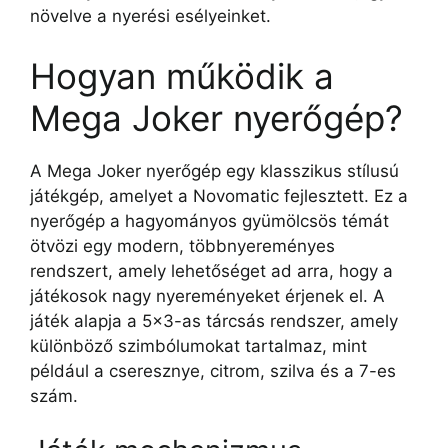
növelve a nyerési esélyeinket.
Hogyan működik a
Mega Joker nyerőgép?
A Mega Joker nyerőgép egy klasszikus stílusú
játékgép, amelyet a Novomatic fejlesztett. Ez a
nyerőgép a hagyományos gyümölcsös témát
ötvözi egy modern, többnyereményes
rendszert, amely lehetőséget ad arra, hogy a
játékosok nagy nyereményeket érjenek el. A
játék alapja a 5×3-as tárcsás rendszer, amely
különböző szimbólumokat tartalmaz, mint
például a cseresznye, citrom, szilva és a 7-es
szám.