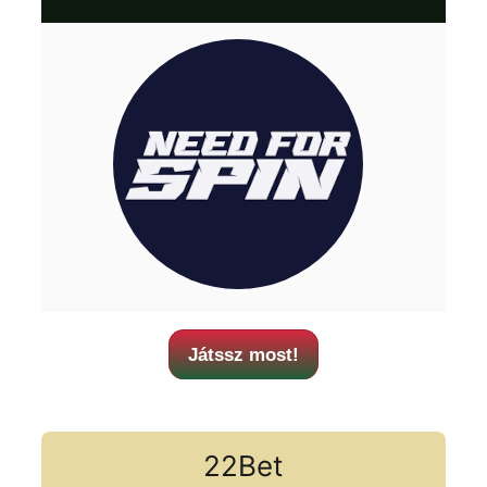
Játssz most!
22Bet