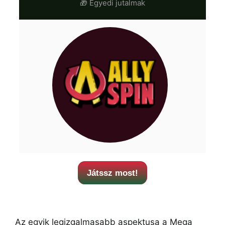
🎁 Egyedi jutalmak
Játssz most!
Az egyik legizgalmasabb aspektusa a Mega