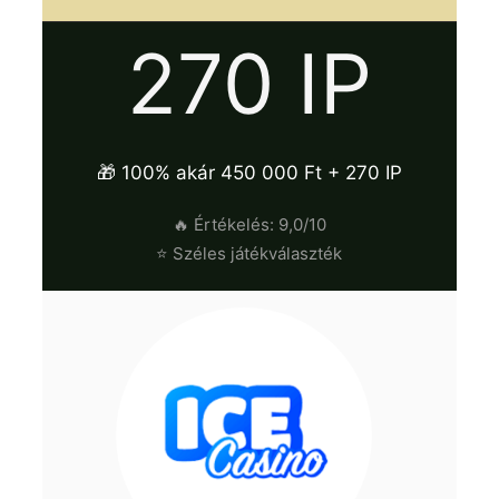
270 IP
🎁 100% akár 450 000 Ft + 270 IP
🔥 Értékelés: 9,0/10
⭐ Széles játékválaszték