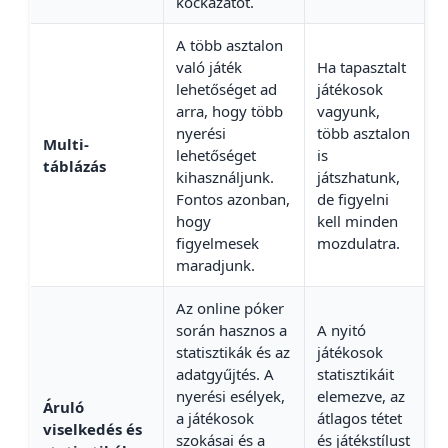
kockázatot.
A több asztalon
való játék
Ha tapasztalt
lehetőséget ad
játékosok
arra, hogy több
vagyunk,
nyerési
több asztalon
Multi-
lehetőséget
is
táblázás
kihasználjunk.
játszhatunk,
Fontos azonban,
de figyelni
hogy
kell minden
figyelmesek
mozdulatra.
maradjunk.
Az online póker
során hasznos a
A nyitó
statisztikák és az
játékosok
adatgyűjtés. A
statisztikáit
nyerési esélyek,
elemezve, az
Áruló
a játékosok
átlagos tétet
viselkedés és
szokásai és a
és játékstílust