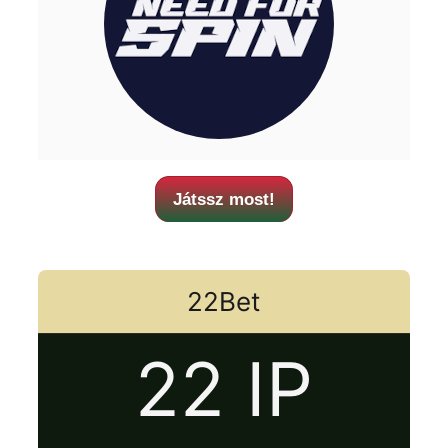
Játssz most!
22Bet
22 IP