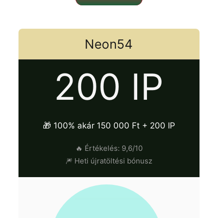
Neon54
200 IP
🎁 100% akár 150 000 Ft + 200 IP
🔥 Értékelés: 9,6/10
🎆 Heti újratöltési bónusz