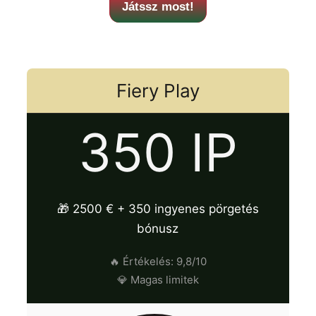
Játssz most!
Fiery Play
350 IP
🎁 2500 € + 350 ingyenes pörgetés
bónusz
🔥 Értékelés: 9,8/10
💎 Magas limitek