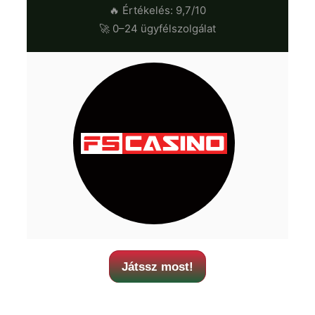
🔥 Értékelés: 9,7/10
🚀 0–24 ügyfélszolgálat
Játssz most!