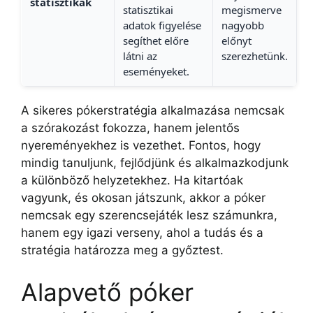
statisztikák
statisztikai
megismerve
adatok figyelése
nagyobb
segíthet előre
előnyt
látni az
szerezhetünk.
eseményeket.
A sikeres pókerstratégia alkalmazása nemcsak
a szórakozást fokozza, hanem jelentős
nyereményekhez is vezethet. Fontos, hogy
mindig tanuljunk, fejlődjünk és alkalmazkodjunk
a különböző helyzetekhez. Ha kitartóak
vagyunk, és okosan játszunk, akkor a póker
nemcsak egy szerencsejáték lesz számunkra,
hanem egy igazi verseny, ahol a tudás és a
stratégia határozza meg a győztest.
Alapvető póker