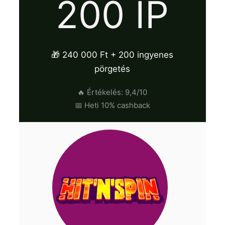
200 IP
🎁 240 000 Ft + 200 ingyenes
pörgetés
🔥 Értékelés: 9,4/10
📅 Heti 10% cashback