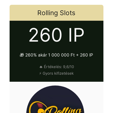
Rolling Slots
260 IP
🎁 260% akár 1 000 000 Ft + 260 IP
🔥 Értékelés: 9,6/10
⚡ Gyors kifizetések