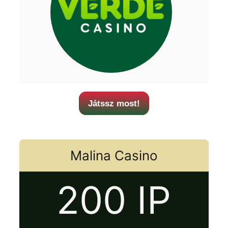
Játssz most!
Malina Casino
200 IP