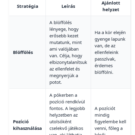
Ajánlott
Stratégia
Leírás
helyzet
A blöffölés
lényege, hogy
Ha a kör elején
erősebb kezet
gyenge lapunk
mutatunk, mint
van, de az
ami valójában
Blöffölés
ellenfeleink
van. Célja, hogy
passzívak,
elbizonytalanítsuk
érdemes
az ellenfelet és
blöffölni.
megnyerjük a
potot.
A pókerben a
pozíció rendkívül
fontos. A legjobb
A pozíciót
helyzetben az
mindig
Pozíció
utolsóként
figyelembe kell
kihasználása
cselekvő játékos
venni, főleg a
van, aki láthatja
késői