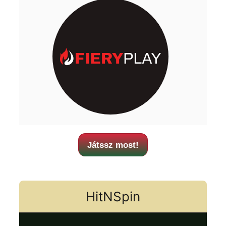
Játssz most!
HitNSpin