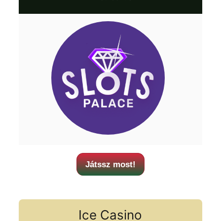
Játssz most!
Ice Casino