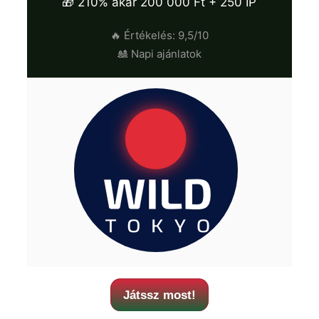
🎁 210% akár 200 000 Ft + 250 IP
🔥 Értékelés: 9,5/10
🎎 Napi ajánlatok
Játssz most!