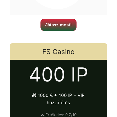
Játssz most!
FS Casino
400 IP
🎁 1000 € + 400 IP + VIP
hozzáférés
🔥 Értékelés: 9,7/10