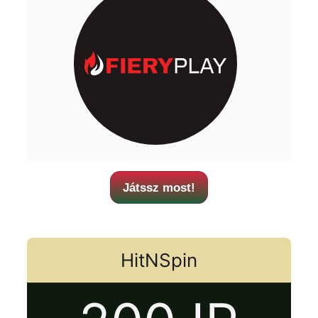
Játssz most!
HitNSpin