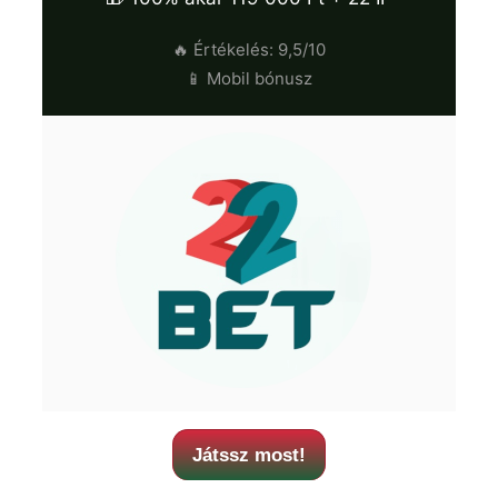
🔥 Értékelés: 9,5/10
📱 Mobil bónusz
Játssz most!