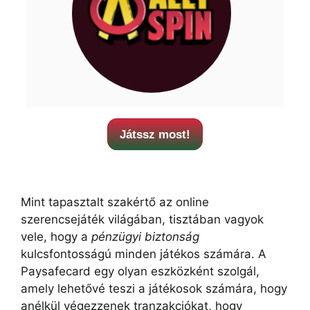
Játssz most!
Mint tapasztalt szakértő az online
szerencsejáték világában, tisztában vagyok
vele, hogy a
pénzügyi biztonság
kulcsfontosságú minden játékos számára. A
Paysafecard egy olyan eszközként szolgál,
amely lehetővé teszi a játékosok számára, hogy
anélkül végezzenek tranzakciókat, hogy