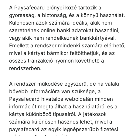
A Paysafecard előnyei közé tartozik a
gyorsaság, a biztonság, és a könnyű használat.
Különösen azok számára ideális, akik nem
szeretnének online banki adatokat használni,
vagy akik nem rendelkeznek bankkártyával.
Emellett a rendszer mindenki számára elérhető,
mivel a kártyát bármikor feltölthetjük, és az
összes tranzakció nyomon követhető a
rendszerben.
A rendszer működése egyszerű, de ha valaki
bővebb információra van szüksége, a
Paysafecard hivatalos weboldalán minden
információt megtalálhat a használatáról és a
kártya különböző típusairól. A játékosok
számára különösen hasznos lehet, mivel a
paysafecard az egyik legnépszerűbb fizetési