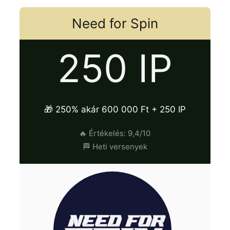
Need for Spin
250 IP
🎁 250% akár 600 000 Ft + 250 IP
🔥 Értékelés: 9,4/10
🏁 Heti versenyek