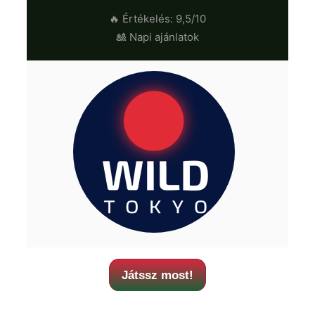
🔥 Értékelés: 9,5/10
🎎 Napi ajánlatok
Játssz most!