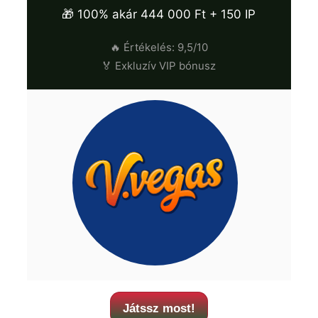
🎁 100% akár 444 000 Ft + 150 IP
🔥 Értékelés: 9,5/10
🏅 Exkluzív VIP bónusz
Játssz most!