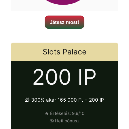
Játssz most!
Slots Palace
200 IP
🎁 300% akár 165 000 Ft + 200 IP
🔥 Értékelés: 9,9/10
🎁 Heti bónusz