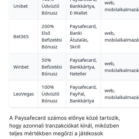
web,
Unibet
Üdvözlő
Bankkártya,
mobilalkalmazá
Bónusz
E-Wallet
200%
Paysafecard,
Első
Banki
web,
Bet365
Befizetési
Átutalás,
mobilalkalmazá
Bónusz
Skrill
50%
Paysafecard,
web,
Winbet
Befizetési
Bankkártya,
mobilalkalmazá
Bónusz
Neteller
100%
Paysafecard,
web,
LeoVegas
Üdvözlő
PayPal,
mobilalkalmazá
Bónusz
Bankkártya
A Paysafecard számos előnye közé tartozik,
hogy azonnali tranzakciókat kínál, miközben
teljes mértékben megőrzi a játékosok