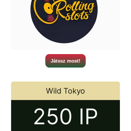
Játssz most!
Wild Tokyo
250 IP