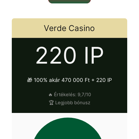
Verde Casino
220 IP
🎁 100% akár 470 000 Ft + 220 IP
🔥 Értékelés: 9,7/10
🏆 Legjobb bónusz