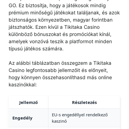
GO. Ez biztosítja, hogy a játékosok mindig
prémium minőségű játékokat találjanak, és azok
biztonságos környezetben, magyar forintban
játszhatók. Ezen kívül a Tikitaka Casino
különböző bónuszokat és promóciókat kínál,
amelyek vonzóvá teszik a platformot minden
típusú játékos számára.
Az alábbi táblázatban összegzem a Tikitaka
Casino legfontosabb jellemzőit és előnyeit,
hogy könnyen összehasonlíthasd más online
kaszinókkal:
Jellemző
Részletezés
EU-s engedéllyel rendelkező
Engedély
kaszinó