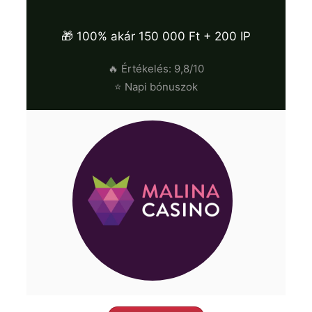
🎁 100% akár 150 000 Ft + 200 IP
🔥 Értékelés: 9,8/10
⭐ Napi bónuszok