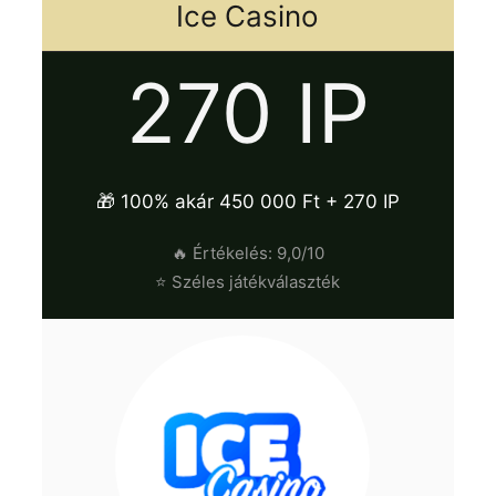
Ice Casino
270 IP
🎁 100% akár 450 000 Ft + 270 IP
🔥 Értékelés: 9,0/10
⭐ Széles játékválaszték