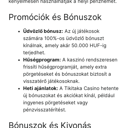
kényelmesen használhatják a helyi pénznemet.
Promóciók és Bónuszok
Üdvözlő bónusz:
Az új játékosok
számára 100%-os üdvözlő bónuszt
kínálnak, amely akár 50.000 HUF-ig
terjedhet.
Hűségprogram:
A kaszinó rendszeresen
frissíti hűségprogramját, amely extra
pörgetéseket és bónuszokat biztosít a
visszatérő játékosoknak.
Heti ajánlatok:
A Tikitaka Casino hetente
új bónuszokat és akciókat kínál, például
ingyenes pörgetéseket vagy
pénzvisszatérítést.
Bónuszok és Kivonás