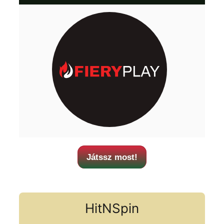
Játssz most!
HitNSpin