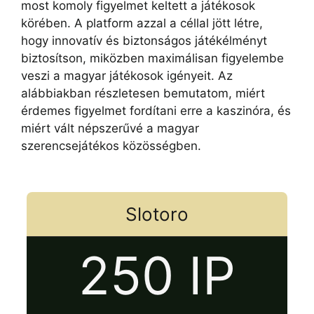
most komoly figyelmet keltett a játékosok
körében. A platform azzal a céllal jött létre,
hogy innovatív és biztonságos játékélményt
biztosítson, miközben maximálisan figyelembe
veszi a magyar játékosok igényeit. Az
alábbiakban részletesen bemutatom, miért
érdemes figyelmet fordítani erre a kaszinóra, és
miért vált népszerűvé a magyar
szerencsejátékos közösségben.
Slotoro
250 IP