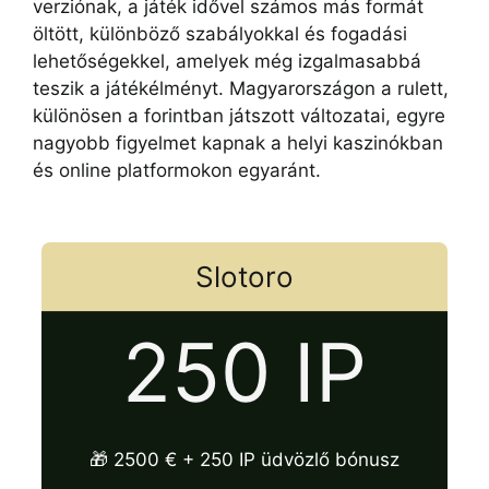
verziónak, a játék idővel számos más formát
öltött, különböző szabályokkal és fogadási
lehetőségekkel, amelyek még izgalmasabbá
teszik a játékélményt. Magyarországon a rulett,
különösen a forintban játszott változatai, egyre
nagyobb figyelmet kapnak a helyi kaszinókban
és online platformokon egyaránt.
Slotoro
250 IP
🎁 2500 € + 250 IP üdvözlő bónusz