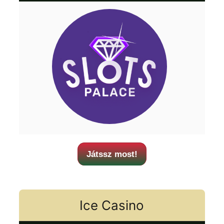
Játssz most!
Ice Casino