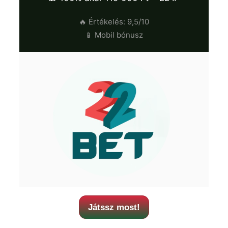
🔥 Értékelés: 9,5/10
📱 Mobil bónusz
Játssz most!