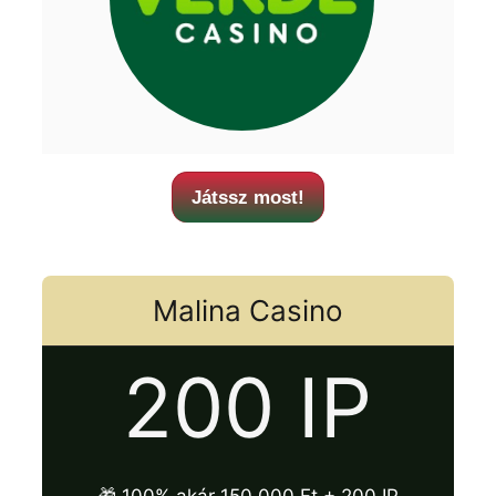
Játssz most!
Malina Casino
200 IP