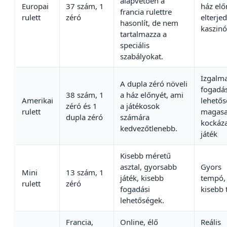
alapvetően a
Europai
37 szám, 1
ház elő
francia rulettre
rulett
zéró
elterjed
hasonlít, de nem
kaszin
tartalmazza a
speciális
szabályokat.
Izgalm
A dupla zéró növeli
fogadás
38 szám, 1
a ház előnyét, ami
Amerikai
lehetős
zéró és 1
a játékosok
rulett
magas
dupla zéró
számára
kockáz
kedvezőtlenebb.
játék
Kisebb méretű
asztal, gyorsabb
Gyors
Mini
13 szám, 1
játék, kisebb
tempó,
rulett
zéró
fogadási
kisebb 
lehetőségek.
Francia,
Online, élő
Reális