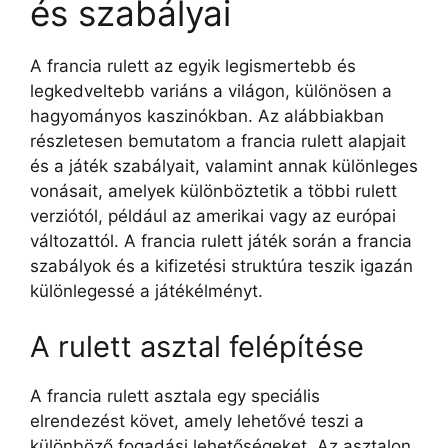
és szabályai
A francia rulett az egyik legismertebb és
legkedveltebb variáns a világon, különösen a
hagyományos kaszinókban. Az alábbiakban
részletesen bemutatom a francia rulett alapjait
és a játék szabályait, valamint annak különleges
vonásait, amelyek különböztetik a többi rulett
verziótól, például az amerikai vagy az európai
változattól. A francia rulett játék során a francia
szabályok és a kifizetési struktúra teszik igazán
különlegessé a játékélményt.
A rulett asztal felépítése
A francia rulett asztala egy speciális
elrendezést követ, amely lehetővé teszi a
különböző fogadási lehetőségeket. Az asztalon