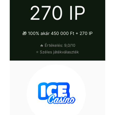
270 IP
🎁 100% akár 450 000 Ft + 270 IP
🔥 Értékelés: 9,0/10
⭐ Széles játékválaszték