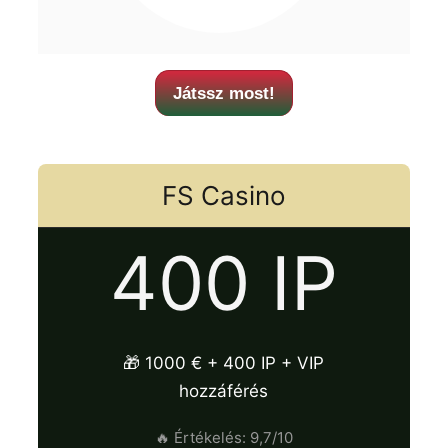
Játssz most!
FS Casino
400 IP
🎁 1000 € + 400 IP + VIP
hozzáférés
🔥 Értékelés: 9,7/10