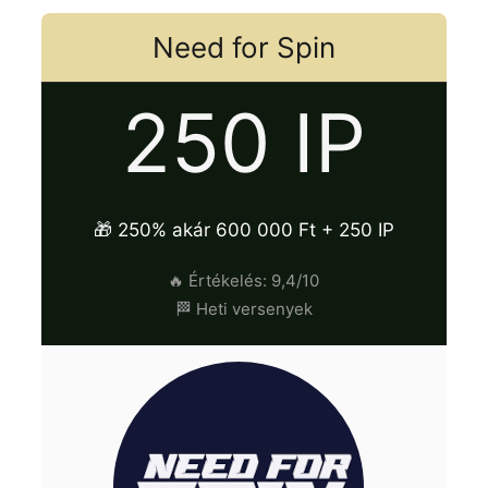
Need for Spin
250 IP
🎁 250% akár 600 000 Ft + 250 IP
🔥 Értékelés: 9,4/10
🏁 Heti versenyek