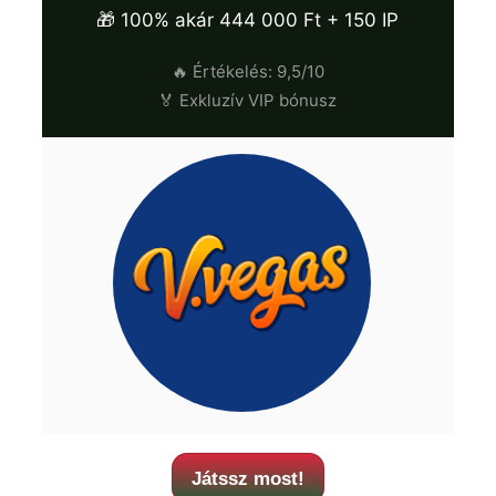
🎁 100% akár 444 000 Ft + 150 IP
🔥 Értékelés: 9,5/10
🏅 Exkluzív VIP bónusz
Játssz most!