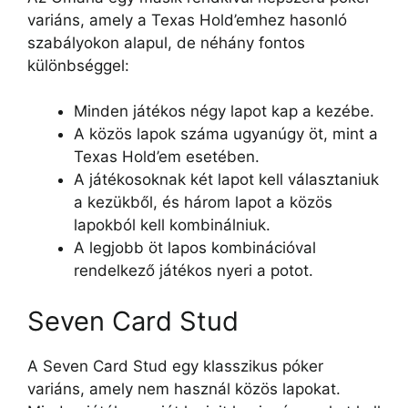
variáns, amely a Texas Hold’emhez hasonló
szabályokon alapul, de néhány fontos
különbséggel:
Minden játékos négy lapot kap a kezébe.
A közös lapok száma ugyanúgy öt, mint a
Texas Hold’em esetében.
A játékosoknak két lapot kell választaniuk
a kezükből, és három lapot a közös
lapokból kell kombinálniuk.
A legjobb öt lapos kombinációval
rendelkező játékos nyeri a potot.
Seven Card Stud
A Seven Card Stud egy klasszikus póker
variáns, amely nem használ közös lapokat.