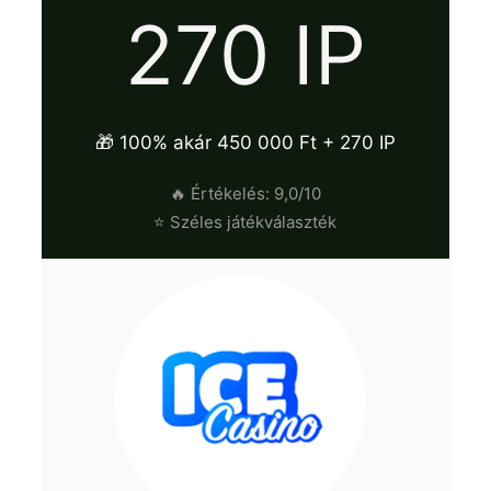
270 IP
🎁 100% akár 450 000 Ft + 270 IP
🔥 Értékelés: 9,0/10
⭐ Széles játékválaszték