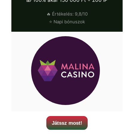
🎁 100% akár 150 000 Ft + 200 IP
🔥 Értékelés: 9,8/10
⭐ Napi bónuszok
Játssz most!