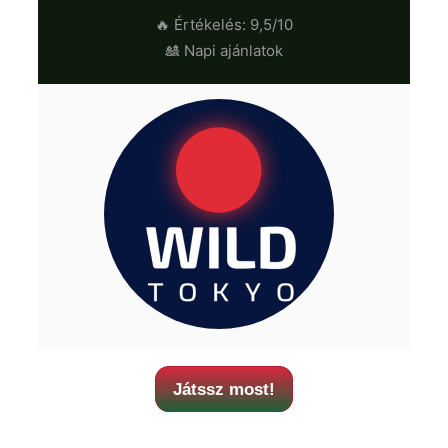
🔥 Értékelés: 9,5/10
🎎 Napi ajánlatok
Játssz most!