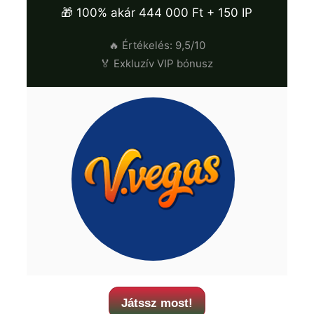
🎁 100% akár 444 000 Ft + 150 IP
🔥 Értékelés: 9,5/10
🏅 Exkluzív VIP bónusz
Játssz most!