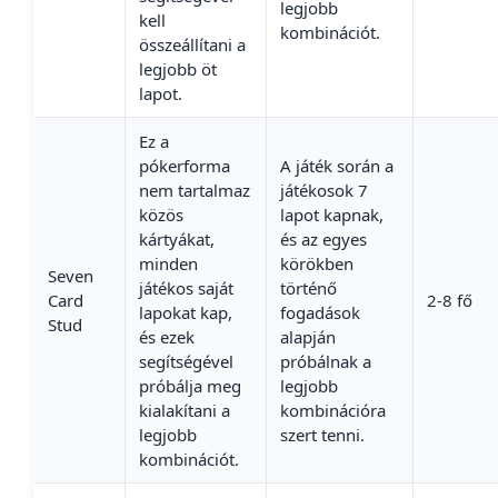
legjobb
kell
kombinációt.
összeállítani a
legjobb öt
lapot.
Ez a
pókerforma
A játék során a
nem tartalmaz
játékosok 7
közös
lapot kapnak,
kártyákat,
és az egyes
minden
körökben
Seven
játékos saját
történő
Card
2-8 fő
lapokat kap,
fogadások
Stud
és ezek
alapján
segítségével
próbálnak a
próbálja meg
legjobb
kialakítani a
kombinációra
legjobb
szert tenni.
kombinációt.