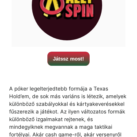
Játssz most!
A póker legelterjedtebb formája a Texas
Hold’em, de sok más variáns is létezik, amelyek
különböző szabályokkal és kártyakeverésekkel
fűszerezik a játékot. Az ilyen változatos formák
különböző izgalmakat rejtenek, és
mindegyiknek megvannak a maga taktikai
fortélyai. Akár cash game-ről, akár versenyről