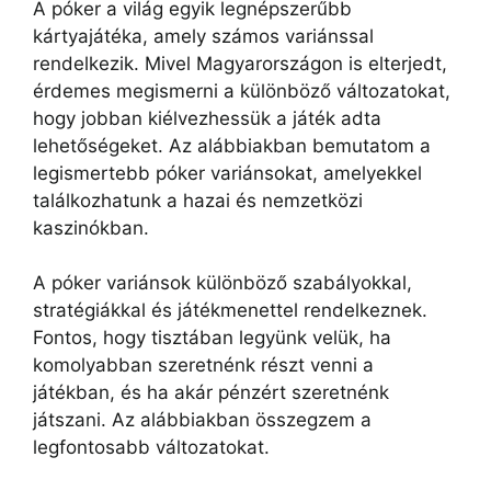
A póker a világ egyik legnépszerűbb
kártyajátéka, amely számos variánssal
rendelkezik. Mivel Magyarországon is elterjedt,
érdemes megismerni a különböző változatokat,
hogy jobban kiélvezhessük a játék adta
lehetőségeket. Az alábbiakban bemutatom a
legismertebb póker variánsokat, amelyekkel
találkozhatunk a hazai és nemzetközi
kaszinókban.
A póker variánsok különböző szabályokkal,
stratégiákkal és játékmenettel rendelkeznek.
Fontos, hogy tisztában legyünk velük, ha
komolyabban szeretnénk részt venni a
játékban, és ha akár pénzért szeretnénk
játszani. Az alábbiakban összegzem a
legfontosabb változatokat.