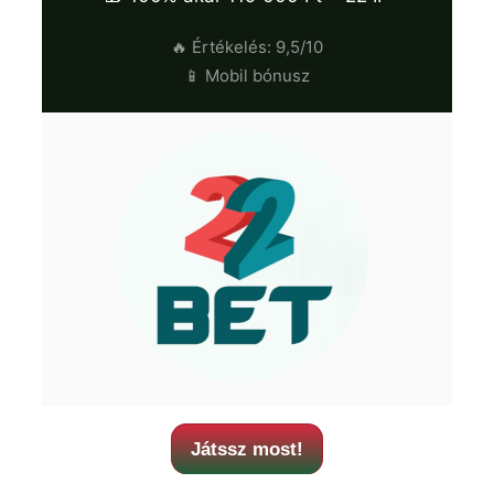
🔥 Értékelés: 9,5/10
📱 Mobil bónusz
Játssz most!