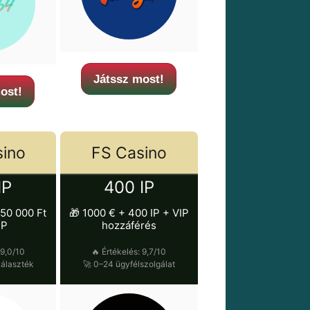
Játssz most!
ost!
sino
FS Casino
IP
400 IP
50 000 Ft
🎁 1000 € + 400 IP + VIP
IP
hozzáférés
 9,0/10
🔥 Értékelés: 9,7/10
választék
🚀 0–24 ügyfélszolgálat