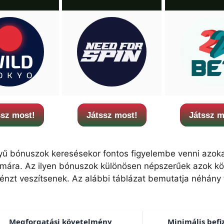
ssz most!
Játssz most!
Játssz m
ű bónuszok keresésekor fontos figyelembe venni azoka
ámára. Az ilyen bónuszok különösen népszerűek azok köz
pénzt veszítsenek. Az alábbi táblázat bemutatja néhány 
Megforgatási követelmény
Minimális befi