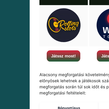
Játssz most!
Ját
Alacsony megforgatási követelmény
előnyösek lehetnek a játékosok sz
megforgatás során túl sok időt és 
megforgatási feltételeit:
Bónusztípus