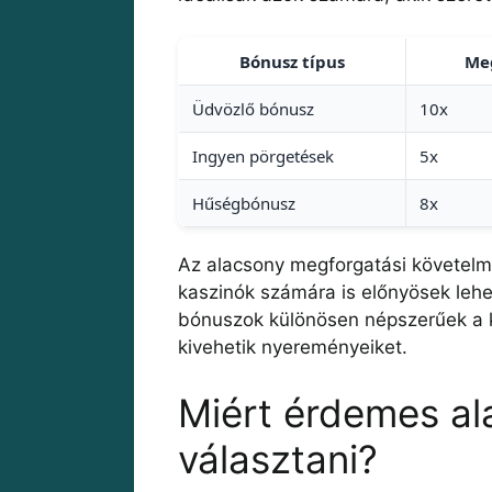
Bónusz típus
Me
Üdvözlő bónusz
10x
Ingyen pörgetések
5x
Hűségbónusz
8x
Az alacsony megforgatási követel
kaszinók számára is előnyösek lehet
bónuszok különösen népszerűek a k
kivehetik nyereményeiket.
Miért érdemes al
választani?