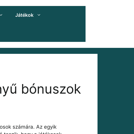
Játékok
nyű bónuszok
kosok számára. Az egyik