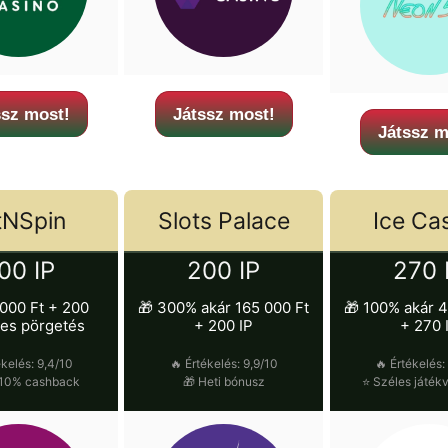
ssz most!
Játssz most!
Játssz m
tNSpin
Slots Palace
Ice Ca
00 IP
200 IP
270 
 000 Ft + 200
🎁 300% akár 165 000 Ft
🎁 100% akár 4
es pörgetés
+ 200 IP
+ 270 
ékelés: 9,4/10
🔥 Értékelés: 9,9/10
🔥 Értékelés:
i 10% cashback
🎁 Heti bónusz
⭐ Széles játék