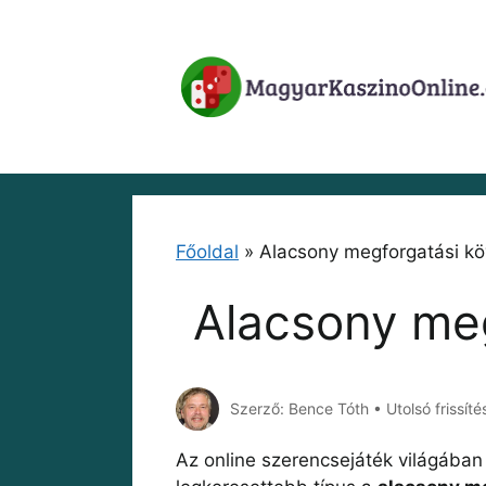
Skip
to
content
Főoldal
»
Alacsony megforgatási k
Alacsony me
Szerző: Bence Tóth • Utolsó frissít
Az online szerencsejáték világában