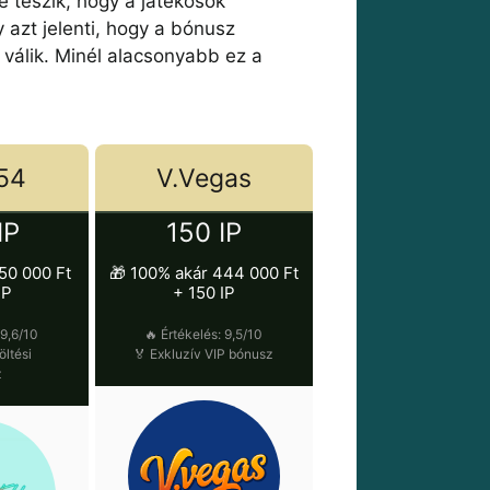
é teszik, hogy a játékosok
azt jelenti, hogy a bónusz
 válik. Minél alacsonyabb ez a
54
V.Vegas
IP
150 IP
50 000 Ft
🎁 100% akár 444 000 Ft
IP
+ 150 IP
 9,6/10
🔥 Értékelés: 9,5/10
öltési
🏅 Exkluzív VIP bónusz
z